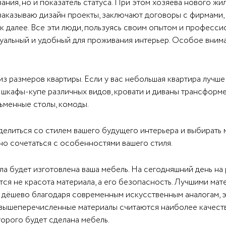
ания, но и показатель статуса. При этом хозяева нового 
 заказываю дизайн проекты, заключают договоры с фирмами
к далее. Все эти люди, пользуясь своим опытом и професси
уальный и удобный для проживания интерьер. Особое внима
з размеров квартиры. Если у вас небольшая квартира лучш
шкафы-купе различных видов, кровати и диваны трансформе
сьменные столы, комоды.
литься со стилем вашего будущего интерьера и выбирать м
но сочетаться с особенностями вашего стиля.
ла будет изготовлена ваша мебель. На сегодняшний день на
ся не красота материала, а его безопасность. Лучшими ма
дёшево благодаря современным искусственным аналогам, эт
 вышеперечисленные материалы считаются наиболее качеств
торого будет сделана мебель.