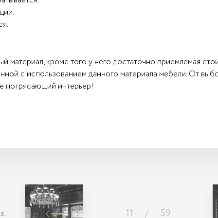
батывается.
ции.
ся.
ный материал, кроме того у него достаточно приемлемая ст
нной с использованием данного материала мебели. От выбор
не потрясающий интерьер!
11
/
59
ба…