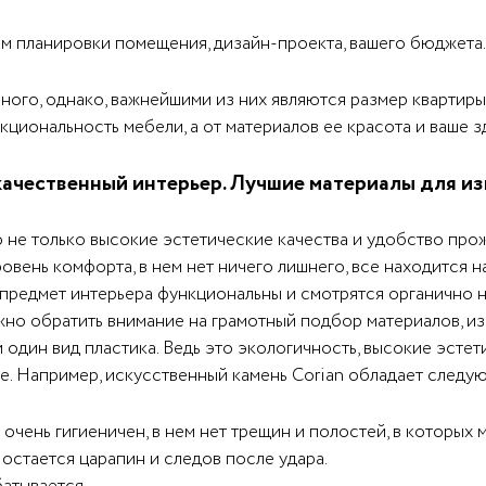
ом планировки помещения, дизайн-проекта, вашего бюджета.
ого, однако, важнейшими из них являются размер квартиры
кциональность мебели, а от материалов ее красота и ваше з
качественный интерьер. Лучшие материалы для из
о не только высокие эстетические качества и удобство про
овень комфорта, в нем нет ничего лишнего, все находится н
предмет интерьера функциональны и смотрятся органично на
но обратить внимание на грамотный подбор материалов, из 
один вид пластика. Ведь это экологичность, высокие эстети
лее. Например, искусственный камень Corian обладает след
 очень гигиеничен, в нем нет трещин и полостей, в которы
 остается царапин и следов после удара.